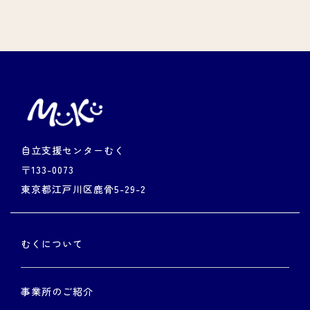
４．個人情報の第三者への提供について
むくは、法令及びガイドラインに別段の定めが
ある場合を除き、同意を得ることなしに、第三
者に個人情報を提供又は開示することは致しま
せん。
自立支援センターむく
〒133-0073
５．保有個人情報の開示、訂正、削除につい
東京都江戸川区鹿骨5-29-2
て
むくは本人から個人情報の開示を求められたと
むくについて
きには、遅滞なく本人に対しこれを開示しま
す。個人情報の利用目的の通知や訂正、追加、
削除、利用の停止、第三者への提供の停止を希
事業所のご紹介
望される方はメールフォームよりご連絡くださ