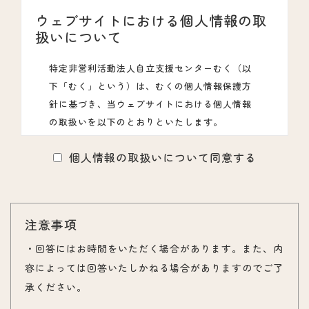
ウェブサイトにおける個人情報の取
扱いについて
特定非営利活動法人自立支援センターむく（以
下「むく」という）は、むくの個人情報保護方
針に基づき、当ウェブサイトにおける個人情報
の取扱いを以下のとおりといたします。
個人情報の取扱いについて同意する
１．個人情報とは
個人に関する情報であって、当該情報に含まれ
注意事項
る氏名・住所・電話番号・メールアドレスな
ど、当該個人を識別できるものをいいます。
・回答にはお時間をいただく場合があります。また、内
容によっては回答いたしかねる場合がありますのでご了
承ください。
２．利用目的について