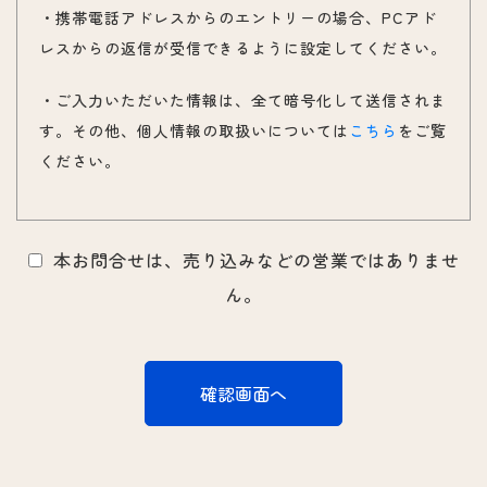
・携帯電話アドレスからのエントリーの場合、PCアド
当ウェブサイトにおける個人情報の利用目的は
レスからの返信が受信できるように設定してください。
以下の通りです。むくは、ご提供いただいた個
人情報を、下記に定める目的のみに利用し、他
・ご入力いただいた情報は、全て暗号化して送信されま
の目的では一切利用いたしません。 ・リクルー
す。その他、個人情報の取扱いについては
こちら
をご覧
トエントリーに対するご連絡
ください。
３．個人情報の取扱いについて
本お問合せは、売り込みなどの営業ではありませ
むくは、ご提供いただいた個人情報を上記利用
ん。
目的の範囲内で利用し、正確かつ最新の内容に
保つように努め、不正なアクセス、改ざん、漏
えい等から守るべく、必要かつ適切な安全管理
措置を講じます。全従業員及び役員に対して個
人情報の取扱い方法を周知しています。また、
個人情報保護規程を設け、現場での管理につい
ても定期的に点検を行っています。