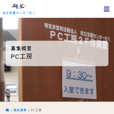
自立支援センターむく
募集概要
PC工房
>
職員募集
>
PC工房