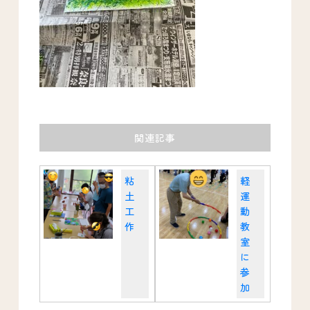
関連記事
粘
軽
土
運
工
動
作
教
室
に
参
加