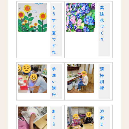
も
紫
う
陽
す
花
ぐ
づ
夏
く
で
り
す
ね
手
清
洗
掃
い
訓
講
練
座
あ
浴
じ
衣
さ
ま