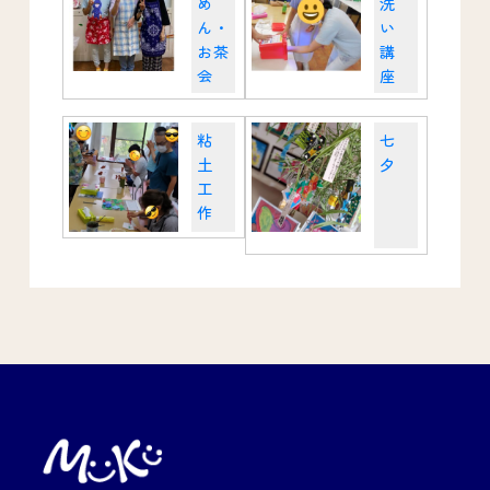
め
洗
ん・
い
お茶
講
会
座
粘
七
土
夕
工
作