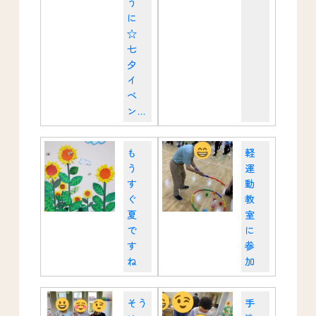
う
に
☆
七
夕
イ
ベ
ン...
も
軽
う
運
す
動
ぐ
教
夏
室
で
に
す
参
ね
加
そう
手