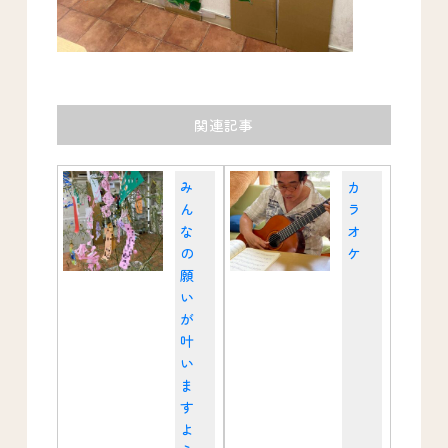
関連記事
み
カ
ん
ラ
な
オ
の
ケ
願
い
が
叶
い
ま
す
よ