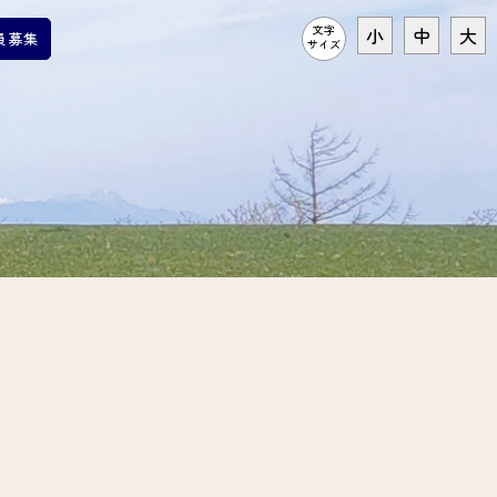
文字
小
中
大
員募集
サイズ