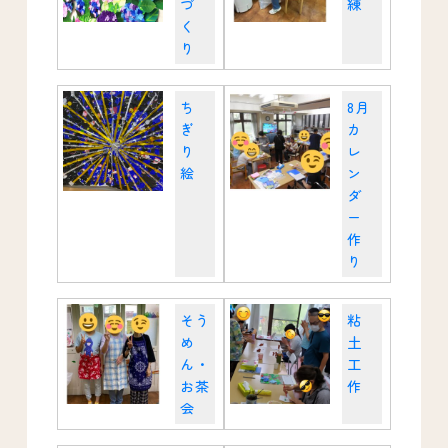
づ
練
く
り
ち
8月
ぎ
カ
り
レ
絵
ン
ダ
ー
作
り
そう
粘
め
土
ん・
工
お茶
作
会