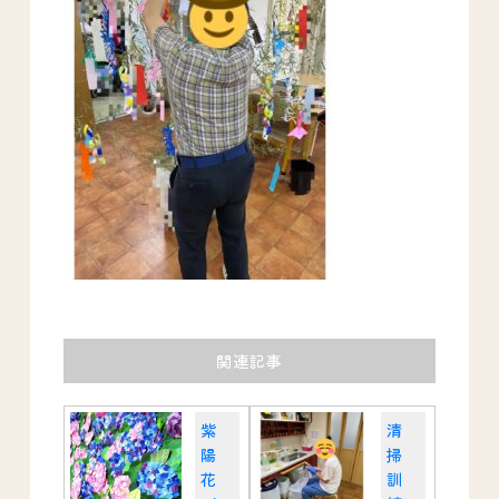
関連記事
紫
清
陽
掃
花
訓