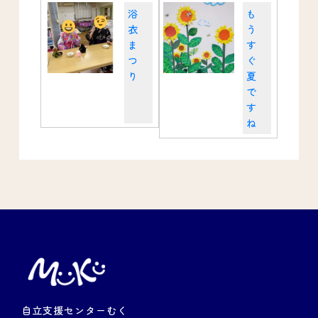
浴
も
衣
う
ま
す
つ
ぐ
り
夏
で
す
ね
自立支援センターむく